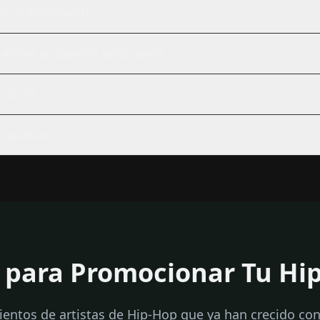
op underground?
ntrar en playlists editoriales?
 Drill?
n apuntar?
o para Promocionar Tu Hi
ientos de artistas de Hip-Hop que ya han crecido co