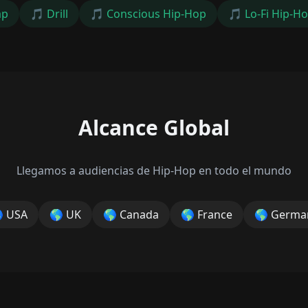
ap
🎵
Drill
🎵
Conscious Hip-Hop
🎵
Lo-Fi Hip-H
Alcance Global
Llegamos a audiencias de Hip-Hop en todo el mundo

USA
🌎
UK
🌎
Canada
🌎
France
🌎
Germa