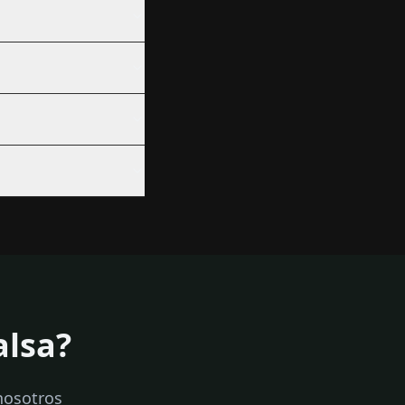
alsa?
nosotros