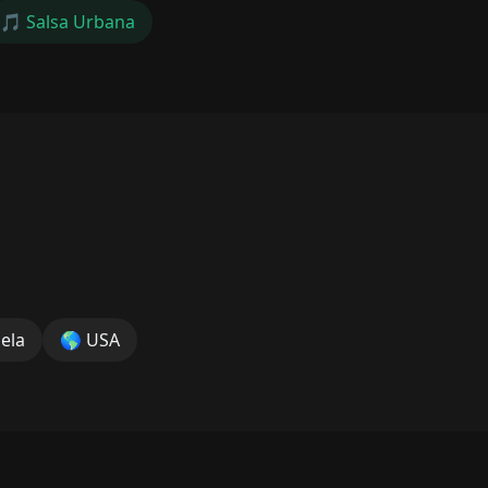
🎵
Salsa Urbana
ela
🌎
USA