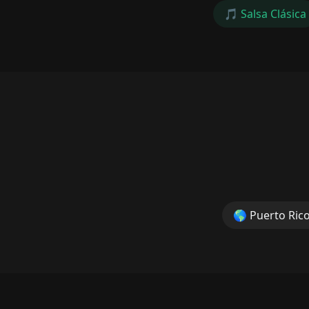
🎵
Salsa Clásica
🌎
Puerto Ric