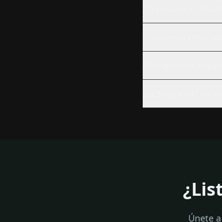
¿Promocionan Salsa t
¿Pueden alcanzar aud
¿Trabajan con orques
¿La Salsa está creci
¿Lis
Únete a