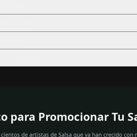
radicional?
iencia caribeña?
tas de Salsa?
endo en streaming?
to para Promocionar Tu S
 cientos de artistas de Salsa que ya han crecido con 